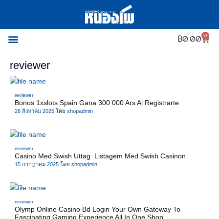
0
฿
0.00
reviewer
reviewer
Bonos 1xslots Spain Gana 300 000 Ars Al Registrarte
26 สิงหาคม 2025
โดย
shopadmin
reviewer
Casino Med Swish Uttag ️ Listagem Med Swish Casinon
15 กรกฎาคม 2025
โดย
shopadmin
reviewer
Olymp Online Casino Bd Login Your Own Gateway To
Fascinating Gaming Experience All In One Shop