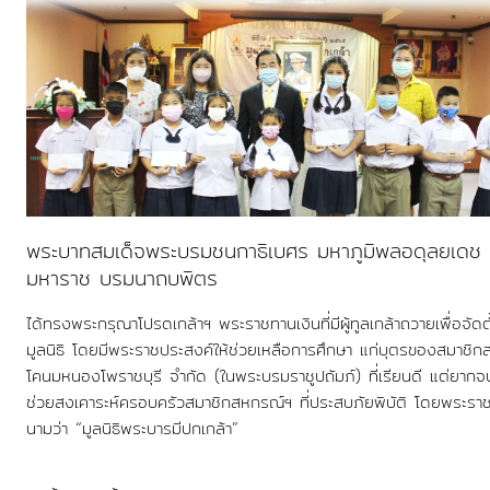
พระบาทสมเด็จพระบรมชนกาธิเบศร มหาภูมิพลอดุลยเดช
มหาราช บรมนาถบพิตร
ได้ทรงพระกรุณาโปรดเกล้าฯ พระราชทานเงินที่มีผู้ทูลเกล้าถวายเพื่อจัดตั
มูลนิธิ โดยมีพระราชประสงค์ให้ช่วยเหลือการศึกษา แก่บุตรของสมาชิ
โคนมหนองโพราชบุรี จำกัด (ในพระบรมราชูปถัมภ์) ที่เรียนดี แต่ยากจ
ช่วยสงเคาระห์ครอบครัวสมาชิกสหกรณ์ฯ ที่ประสบภัยพิบัติ โดยพระรา
นามว่า “มูลนิธิพระบารมีปกเกล้า”