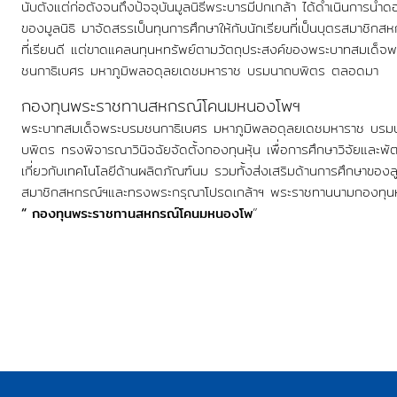
นับตั้งแต่ก่อตั้งจนถึงปัจจุบันมูลนิธีพระบารมีปกเกล้า ได้ดำเนินการนำ
ของมูลนิธิ มาจัดสรรเป็นทุนการศึกษาให้กับนักเรียนที่เป็นบุตรสมาชิกส
ที่เรียนดี แต่ขาดแคลนทุนหทรัพย์ตามวัตถุประสงค์ของพระบาทสมเด็จ
ชนกาธิเบศร มหาภูมิพลอดุลยเดชมหาราช บรมนาถบพิตร ตลอดมา
กองทุนพระราชทานสหกรณ์โคนมหนองโพฯ
พระบาทสมเด็จพระบรมชนกาธิเบศร มหาภูมิพลอดุลยเดชมหาราช บรม
บพิตร ทรงพิจารณาวินิจฉัยจัดตั้งกองทุนหุ้น เพื่อการศึกษาวิจัยและพ
เกี่ยวกับเทคโนโลยีด้านผลิตภัณฑ์นม รวมทั้งส่งเสริมด้านการศึกษาของ
สมาชิกสหกรณ์ฯและทรงพระกรุณาโปรดเกล้าฯ พระราชทานนามกองทุนหุ
“ กองทุนพระราชทานสหกรณ์โคนมหนองโพ
”