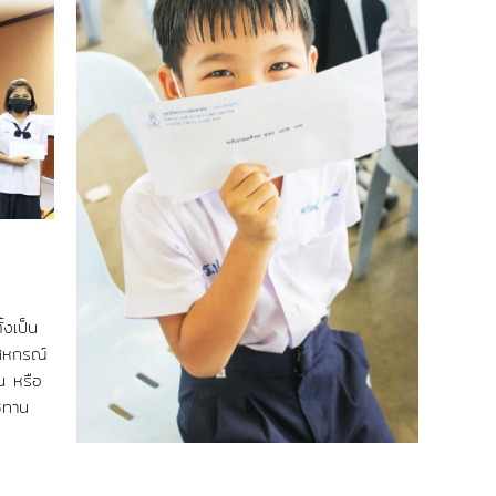
้งเป็น
กสหกรณ์
น หรือ
ชทาน