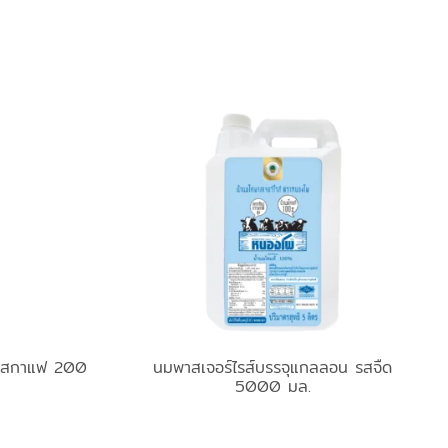
 รสกาแฟ 200
นมพาสเจอร์ไรส์บรรจุแกลลอน รสจืด
5000 มล.