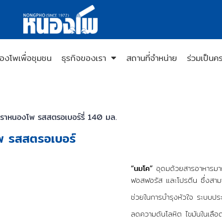
องโพเพื่อชุมชน
ธุรกิจของเรา
สถานที่จำหน่าย
ร่วมเป็นค
 ตราหนองโพ รสสตรอเบอร์รี่ 140 มล.
โพ รสสตรอเบอร์
“นมโค”
อุดมด้วยสารอาหารมากม
ฟอสฟอรัส และโปรตีน ซึ่งสามาร
ช่วยในการบำรุงหัวใจ ระบบประส
ลดความดันโลหิต ไขมันในเลือด