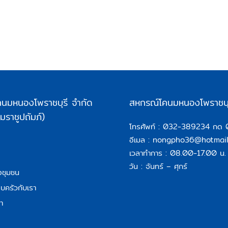
นมหนองโพราชบุรี จำกัด
สหกรณ์โคนมหนองโพราชบุ
ราชูปถัมภ์)
โทรศัพท์ :
032-389234 กด 
อีเมล :
nongpho36@hotmail
เวลาทำการ : 08.00-17.00 น.
วัน : จันทร์ – ศุกร์
อชุมชน
บครัวกับเรา
า