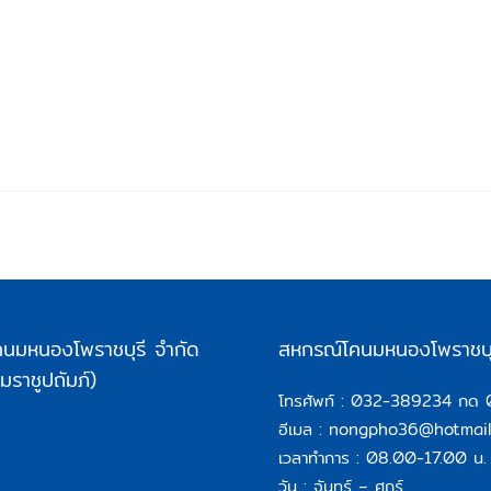
นมหนองโพราชบุรี จำกัด
สหกรณ์โคนมหนองโพราชบุ
ราชูปถัมภ์)
โทรศัพท์ :
032-389234 กด 
อีเมล :
nongpho36@hotmail
เวลาทำการ : 08.00-17.00 น.
วัน : จันทร์ – ศุกร์