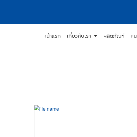
หน้าเเรก
เกี่ยวกับเรา
ผลิตภัณฑ์
หน