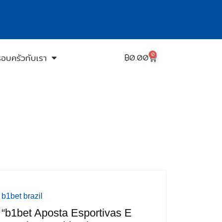
0
รอบครัวกับเรา
฿
0.00
b1bet brazil
“b1bet Aposta Esportivas E