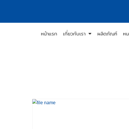
หน้าเเรก
เกี่ยวกับเรา
ผลิตภัณฑ์
หน