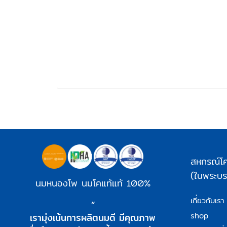
สหกรณ์โค
(ในพระบรม
นมหนองโพ นมโคแท้แท้ 100%
เกี่ยวกับเรา
“
shop
เรามุ่งเน้นการผลิตนมดี มีคุณภาพ