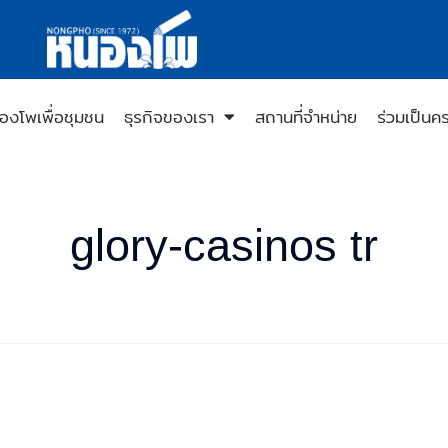
องโพเพื่อชุมชน
ธุรกิจของเรา
สถานที่จำหน่าย
ร่วมเป็นค
glory-casinos tr