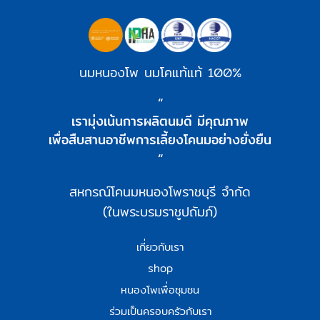
นมหนองโพ นมโคแท้แท้ 100%
“
เรามุ่งเน้นการผลิตนมดี มีคุณภาพ
เพื่อสืบสานอาชีพการเลี้ยงโคนมอย่างยั่งยืน
“
สหกรณ์โคนมหนองโพราชบุรี จำกัด
(ในพระบรมราชูปถัมภ์)
เกี่ยวกับเรา
shop
หนองโพเพื่อชุมชน
ร่วมเป็นครอบครัวกับเรา