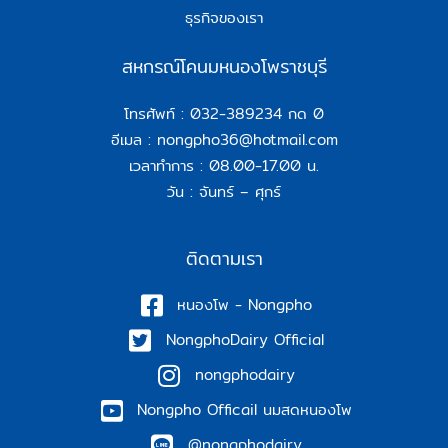
ธุรกิจของเรา
สหกรณ์โคนมหนองโพราชบุรี
โทรศัพท์ :
032-389234 กด 0
อีเมล :
nongpho36@hotmail.com
เวลาทำการ : 08.00-17.00 น.
วัน : จันทร์ – ศุกร์
ติดตามเรา
หนองโพ - Nongpho
NongphoDairy Official
nongphodairy
Nongpho Officail นมสดหนองโพ
@nongphodairy