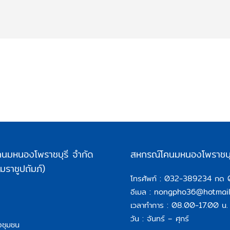
นมหนองโพราชบุรี จำกัด
สหกรณ์โคนมหนองโพราชบุ
ราชูปถัมภ์)
โทรศัพท์ :
032-389234 กด 
อีเมล :
nongpho36@hotmail
เวลาทำการ : 08.00-17.00 น.
วัน : จันทร์ – ศุกร์
อชุมชน