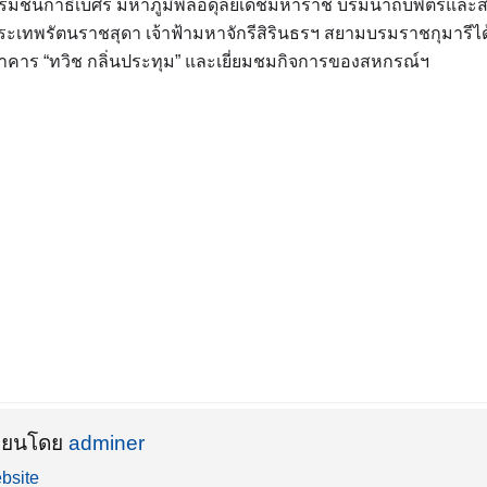
รมชนกาธิเบศร มหาภูมิพลอดุลยเดชมหาราช บรมนาถบพิตรและสม
ระเทพรัตนราชสุดา เจ้าฟ้ามหาจักรีสิรินธรฯ สยามบรมราชกุมารีไ
อาคาร “ทวิช กลิ่นประทุม” และเยี่ยมชมกิจการของสหกรณ์ฯ
ขียนโดย
adminer
bsite